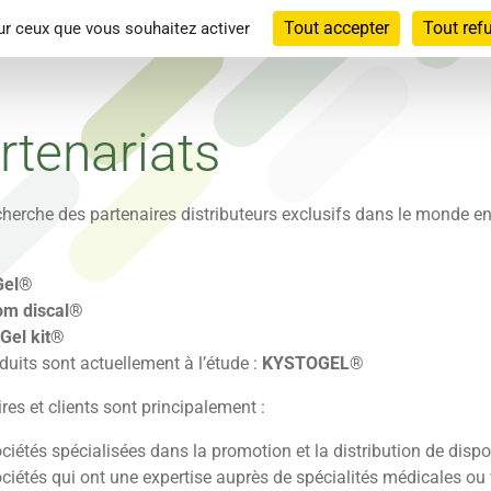
Tout accepter
Tout ref
sur ceux que vous souhaitez activer
echerche & développement
Nos produits
Historique
rtenariats
herche des partenaires distributeurs exclusifs dans le monde en
Gel®
om discal®
Gel kit®
duits sont actuellement à l’étude :
KYSTOGEL
®
res et clients sont principalement :
ciétés spécialisées dans la promotion et la distribution de dispo
ciétés qui ont une expertise auprès de spécialités médicales ou 