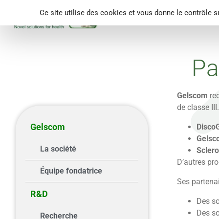
Panneau de gestion des cookies
Ce site utilise des cookies et vous donne le contrôle 
Accueil
Gelscom
R
Pa
Gelscom
rec
de classe III.
Gelscom
Disco
Gelsc
La société
Sclero
D’autres pro
Équipe fondatrice
Ses partenai
R&D
Des so
Des so
Recherche